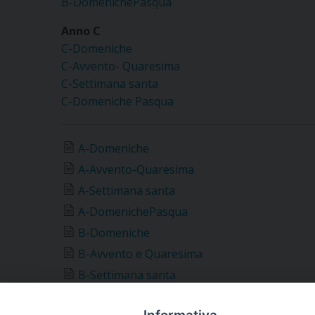
B-DomenichePasqua
Anno C
C-Domeniche
C-Avvento- Quaresima
C-Settimana santa
C-Domeniche Pasqua
A-Domeniche
A-Avvento-Quaresima
A-Settimana santa
A-DomenichePasqua
B-Domeniche
B-Avvento e Quaresima
B-Settimana santa
B-DomenichePasqua