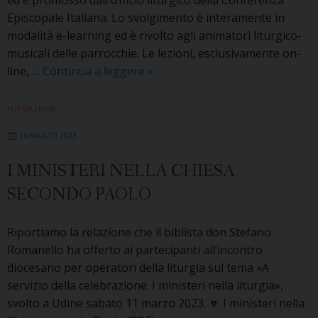
Episcopale Italiana. Lo svolgimento è interamente in
modalità e-learning ed è rivolto agli animatori liturgico-
musicali delle parrocchie. Le lezioni, esclusivamente on-
Corso
line, …
Continua a leggere
»
on-
line
FORMAZIONE
di
16 MARZO 2023
musica
liturgica
I MINISTERI NELLA CHIESA
con
SECONDO PAOLO
l’Ufficio
liturgico
nazionale
Riportiamo la relazione che il biblista don Stefano
Romanello ha offerto ai partecipanti all’incontro
diocesano per operatori della liturgia sul tema «A
servizio della celebrazione. I ministeri nella liturgia»,
svolto a Udine sabato 11 marzo 2023. 🔽 I ministeri nella