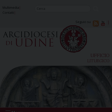
Skip
Multimedia
to
Contatti
content
Seguici su
UFFICIO
LITURGICO