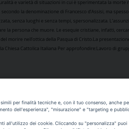
uralità e varietà di situazioni in cui è sperimentata la morte
, secondo la denominazione di Francesco d’Assisi, ma spesso
zata, senza luoghi e senza tempi, spersonalizzata. L’assunzio
are la persona che muore. Le esequie cristiane, infatti, cerc
del morire nell’ottica della Pasqua di Cristo.La presentazion
ella Chiesa Cattolica Italiana Per approfondire:Lavoro di gru
imili per finalità tecniche e, con il tuo consenso, anche per 
amento dell'esperienza", "misurazione" e "targeting e pubbli
CELEBRAZIONE DELLA SOL
i all'utilizzo dei cookie. Cliccando su "personalizza" puoi