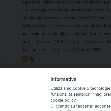
e gesti, del mistero pasquale nel morire, nella pl
tutti che oggi questa non appare come “sorella”
ipocrite metafore e, al tempo stesso, è ospedaliz
del lutto ribadisce la necessità di non abbandon
quello simbolico-rituale, alla domanda sul senso 
anche sul sito dell’Ufficio Liturgico Nazionale d
degli operatori liturgici dell’8 febbraio 2014
Vuoi condividere questo articolo?
Informativa
Utilizziamo cookie o tecnologie s
funzionalità semplici", "miglior
«
«Laetissimum spatium» – Il tempo della gioia
cookie policy.
Cliccando su "accetta" acconsent