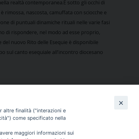
 nella realtà contemporanea.È sotto gli occhi di
 è rimossa, nascosta, camuffata con sciocche e
ne di puntuali dinamiche rituali nelle varie fasi
ano di rispondere, nel modo ad esse proprio,
e del nuovo Rito delle Esequie è disponibile
ppo sul canto esequiale all’incontro diocesano
altre finalità ("interazioni e
cità") come specificato nella
ENNITÀ DELL’IMMACOLATA CONCEZIONE DELLA
BEATA VERGINE MARIA
»
 avere maggiori informazioni sui