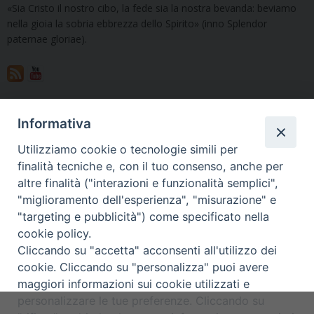
«Sia Cristo il nostro cibo, la fede sia la nostra bevanda: beviamo
nella gioia la sobria ebbrezza dello Spirito» (inno Splendor
paternae gloriae).
Vuoi condividere questo articolo?
Informativa
Utilizziamo cookie o tecnologie simili per
finalità tecniche e, con il tuo consenso, anche per
«
Il Simbolo di fede nella
Il nuovo Rito delle esequie
»
altre finalità ("interazioni e funzionalità semplici",
tradizione cristiana: forme,
"miglioramento dell'esperienza", "misurazione" e
contenuti e uso liturgico
"targeting e pubblicità") come specificato nella
cookie policy.
Cliccando su "accetta" acconsenti all'utilizzo dei
cookie. Cliccando su "personalizza" puoi avere
maggiori informazioni sui cookie utilizzati e
Copyright © Arcidiocesi di Udine
personalizzare le tue preferenze. Cliccando su
2017