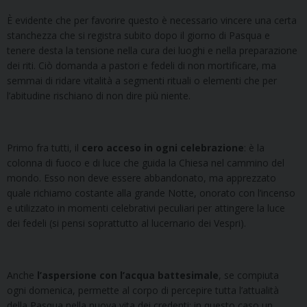
È evidente che per favorire questo è necessario vincere una certa
stanchezza che si registra subito dopo il giorno di Pasqua e
tenere desta la tensione nella cura dei luoghi e nella preparazione
dei riti. Ciò domanda a pastori e fedeli di non mortificare, ma
semmai di ridare vitalità a segmenti rituali o elementi che per
l’abitudine rischiano di non dire più niente.
Primo fra tutti, il
cero acceso in ogni celebrazione
: è la
colonna di fuoco e di luce che guida la Chiesa nel cammino del
mondo. Esso non deve essere abbandonato, ma apprezzato
quale richiamo costante alla grande Notte, onorato con l’incenso
e utilizzato in momenti celebrativi peculiari per attingere la luce
dei fedeli (si pensi soprattutto al lucernario dei Vespri).
Anche
l’aspersione con l’acqua battesimale
, se compiuta
ogni domenica, permette al corpo di percepire tutta l’attualità
della Pasqua nella nuova vita dei credenti: in questo caso un