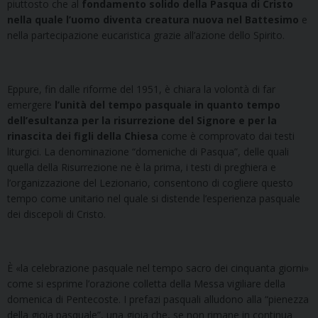
piuttosto che al
fondamento solido della Pasqua di Cristo
nella quale l’uomo diventa creatura nuova nel Battesimo
e
nella partecipazione eucaristica grazie all’azione dello Spirito.
Eppure, fin dalle riforme del 1951, è chiara la volontà di far
emergere
l’unità del tempo pasquale in quanto tempo
dell’esultanza per la risurrezione del Signore e per la
rinascita dei figli della Chiesa
come è comprovato dai testi
liturgici. La denominazione “domeniche di Pasqua”, delle quali
quella della Risurrezione ne è la prima, i testi di preghiera e
l’organizzazione del Lezionario, consentono di cogliere questo
tempo come unitario nel quale si distende l’esperienza pasquale
dei discepoli di Cristo.
È «la celebrazione pasquale nel tempo sacro dei cinquanta giorni»
come si esprime l’orazione colletta della Messa vigiliare della
domenica di Pentecoste. I prefazi pasquali alludono alla “pienezza
della gioia pasquale”, una gioia che, se non rimane in continua