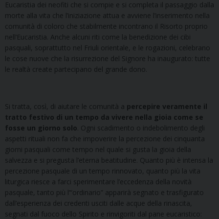
Eucaristia dei neofiti che si compie e si completa il passaggio dalla
morte alla vita che l’iniziazione attua e avviene l’inserimento nella
comunità di coloro che stabilmente incontrano il Risorto proprio
nell’Eucaristia. Anche alcuni riti come la benedizione dei cibi
pasquali, soprattutto nel Friuli orientale, e le rogazioni, celebrano
le cose nuove che la risurrezione del Signore ha inaugurato: tutte
le realtà create partecipano del grande dono.
Si tratta, così, di aiutare le comunità a
percepire veramente il
tratto festivo di un tempo da vivere nella gioia come se
fosse un giorno solo
. Ogni scadimento o indebolimento degli
aspetti rituali non fa che impoverire la percezione dei cinquanta
giorni pasquali come tempo nel quale si gusta la gioia della
salvezza e si pregusta l’eterna beatitudine. Quanto più è intensa la
percezione pasquale di un tempo rinnovato, quanto più la vita
liturgica riesce a farci sperimentare l’eccedenza della novità
pasquale, tanto più l’“ordinario” apparirà segnato e trasfigurato
dall’esperienza dei credenti usciti dalle acque della rinascita,
segnati dal fuoco dello Spirito e rinvigoriti dal pane eucaristico: