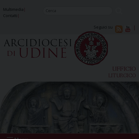
Skip
Multimedia
to
Contatti
content
Seguici su
UFFICIO
LITURGICO