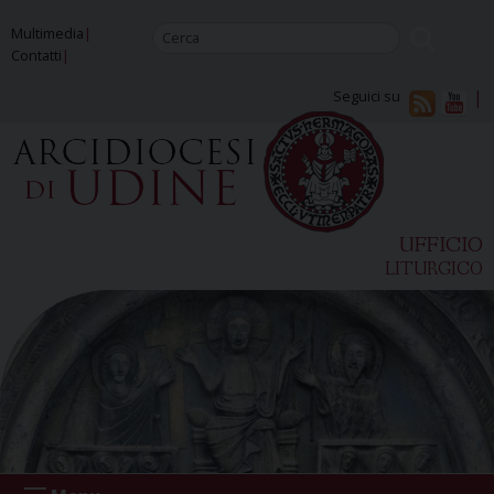
Skip
Multimedia
to
Contatti
content
Seguici su
UFFICIO
LITURGICO