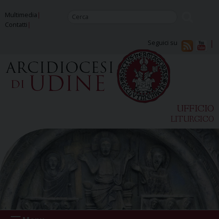
Skip
Multimedia
to
Contatti
content
Seguici su
UFFICIO
LITURGICO