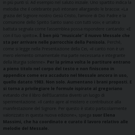
in più punti sì. Ad esempio nel saluto iniziale. Uno spartito indica la
melodia che il celebrante può intonare allargando le braccia: «La
grazia del Signore nostro Gesù Cristo, l’amore di Dio Padre e la
comunione dello Spirito Santo siano con tutti voi»; e un’altra
battuta segnala come l’assemblea possa rispondere cantando: «E
con il tuo spirito
». È ben più “musicale” il nuovo Messale che
sta per arrivare nelle parrocchie della Penisola.
Perché,
come si legge nella Presentazione della Cei, «il canto non è un
mero elemento ornamentale ma parte necessaria e integrante
della liturgia solenne».
Per la prima volta le partiture entrano
a pieno titolo nel corpo del testo e non finiscono in
appendice come era accaduto nel Messale ancora in uso,
quello datato 1983. Non solo. Aumentano i brani proposti. E
si torna a privilegiare le formule ispirate al gregoriano
evitando che il libro dell’Eucaristia diventi un luogo di
sperimentazione. «Il canto apre al mistero e contribuisce alla
manifestazione del Signore. Per questo è stato particolarmente
valorizzato in questa nuova edizione», spiega
suor Elena
Massimi, che ha coordinato e curato il lavoro relativo alle
melodie del Messale.