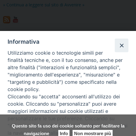
» Continua a leggere sul sito di Avvenire »
Vuoi condividere questo articolo?
Informativa
Utilizziamo cookie o tecnologie simili per
finalità tecniche e, con il tuo consenso, anche per
«
Gesti, silenzio, canto. Così
Il Padre nostro è cambiato?
altre finalità ("interazioni e funzionalità semplici",
si celebra con arte
Non la preghiera, ma la
"miglioramento dell'esperienza", "misurazione" e
traduzione
»
"targeting e pubblicità") come specificato nella
cookie policy.
Cliccando su "accetta" acconsenti all'utilizzo dei
cookie. Cliccando su "personalizza" puoi avere
maggiori informazioni sui cookie utilizzati e
Copyright © Arcidiocesi di Udine
personalizzare le tue preferenze. Cliccando su
2017
"rifiuta" o chiudendo questa informativa proseguirai
Questo sito fa uso dei cookie soltanto per facilitare la
Piazza Patriarcato, 1 - 33100 Udine
la navigazione installando i soli cookie tecnici.
(UD) Tel. 0432.414.511 - Fax 0432.511.838 C.F. 80013900305
navigazione
Info
Non mostrare più