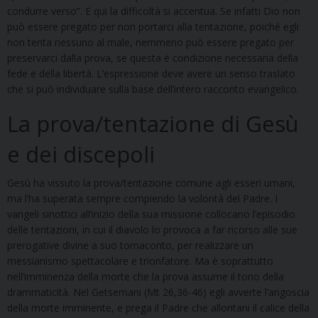
condurre verso”. E qui la difficoltà si accentua. Se infatti Dio non
può essere pregato per non portarci alla tentazione, poiché egli
non tenta nessuno al male, nemmeno può essere pregato per
preservarci dalla prova, se questa è condizione necessaria della
fede e della libertà. L’espressione deve avere un senso traslato
che si può individuare sulla base dell’intero racconto evangelico.
La prova/tentazione di Gesù
e dei discepoli
Gesù ha vissuto la prova/tentazione comune agli esseri umani,
ma l’ha superata sempre compiendo la volontà del Padre. I
vangeli sinottici all’inizio della sua missione collocano l’episodio
delle tentazioni, in cui il diavolo lo provoca a far ricorso alle sue
prerogative divine a suo tornaconto, per realizzare un
messianismo spettacolare e trionfatore. Ma è soprattutto
nell’imminenza della morte che la prova assume il tono della
drammaticità. Nel Getsemani (Mt 26,36-46) egli avverte l’angoscia
della morte imminente, e prega il Padre che allontani il calice della