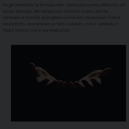
ha già introdotto la formula nelle celebrazioni prima dell’uscita del
nuovo Messale, altri all’opposto storcono il naso: perché
cambiare la formula di preghiera ormai ben conosciuta? È bene
innanzitutto rammentare un fatto scontato, non è cambiato il
Padre Nostro, ma la sua traduzione.