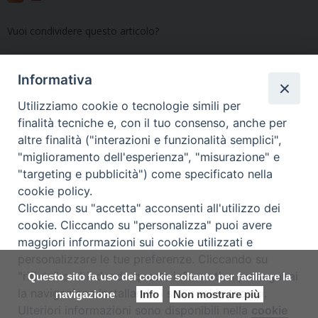
Vuoi condividere questo articolo?
Informativa
«
Si canterà di più a Messa
«Viaggio nella Terza
Utilizziamo cookie o tecnologie simili per
con il Messale più “musicale”
edizione del Messale
finalità tecniche e, con il tuo consenso, anche per
romano»: un filmato per
altre finalità ("interazioni e funzionalità semplici",
conoscerla e
"miglioramento dell'esperienza", "misurazione" e
contestualizzarla
»
"targeting e pubblicità") come specificato nella
cookie policy.
Cliccando su "accetta" acconsenti all'utilizzo dei
cookie. Cliccando su "personalizza" puoi avere
maggiori informazioni sui cookie utilizzati e
Copyright © Arcidiocesi di Udine
personalizzare le tue preferenze. Cliccando su
2017
"rifiuta" o chiudendo questa informativa proseguirai
Questo sito fa uso dei cookie soltanto per facilitare la
Piazza Patriarcato, 1 - 33100 Udine
la navigazione installando i soli cookie tecnici.
(UD) Tel. 0432.414.511 - Fax 0432.511.838 C.F. 80013900305
navigazione
Info
Non mostrare più
Ulteriori informazioni sono disponibili nella
cookie
Preferenze Cookie