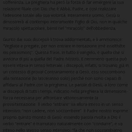
sofferenza. La preghiera ha però la forza di far emergere la sua
relazione filiale con Dio che è Abbà, Padre, e così realizzare
l’adesione totale alla sua volontà. Interamente uomo, Gesù si
dimostrerà al contempo interamente Figlio di Dio, non in qualche
miracolo spettacolare, bensì nel “miracolo” dell’obbedienza.
Giunto dai suoi discepoli li trova addormentati, e li ammonisce:
“Vegliate e pregate, per non entrare in tentazione (mê eiselthête
eis peirasmon)”. Questa frase, in tutto il vangelo, è quella che si
avvicina di più a quella del Padre Nostro. E nemmeno questa può
essere intesa in senso letterale: i discepoli, infatti, si trovano già in
un contesto di prova! Contrariamente a Gesù, essi soccombono
alla tentazione (lo lasceranno solo) perché non sono capaci di
affidarsi al Padre con la preghiera. Le parole di Gesù, a loro come
ai discepoli di tutti i tempi, indicano nella preghiera la dimensione-
forza necessaria per affrontare vittoriosamente la
prova/tentazione. Il verbo “entrare” va allora inteso in un senso
intensivo: “non cadere, non soccombere”. Il Padre nostro esprime
proprio questo monito di Gesù: essendo parola rivolta a Dio il
verbo “entrare” è tramutato naturalmente con “condurre”, e va
inteso nello stesso senso intensivo: “fa che non soccombiamo