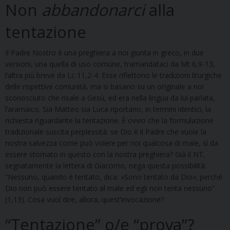
Non
abbandonarci
alla
tentazione
Il Padre Nostro è una preghiera a noi giunta in greco, in due
versioni, una quella di uso comune, tramandataci da Mt 6,9-13,
l’altra più breve da Lc 11,2-4. Esse riflettono le tradizioni liturgiche
delle rispettive comunità, ma si basano su un originale a noi
sconosciuto che risale a Gesù, ed era nella lingua da lui parlata,
l’aramaico. Sia Matteo sia Luca riportano, in termini identici, la
richiesta riguardante la tentazione. È ovvio che la formulazione
tradizionale suscita perplessità: se Dio è il Padre che vuole la
nostra salvezza come può volere per noi qualcosa di male, sì da
essere stornato in questo con la nostra preghiera? Già il NT,
segnatamente la lettera di Giacomo, nega questa possibilità:
“Nessuno, quando è tentato, dica: «Sono tentato da Dio»; perché
Dio non può essere tentato al male ed egli non tenta nessuno”
(1,13). Cosa vuol dire, allora, quest’invocazione?
“Tentazione” o/e “prova”?