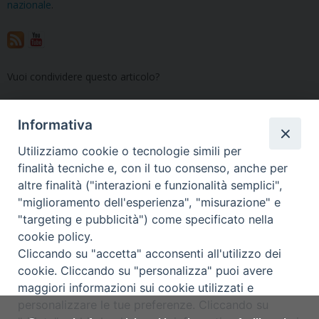
nazionale
.
Vuoi condividere questo articolo?
Informativa
«
Calendario liturgico, errata
«La speranza che “viene”»: il
Utilizziamo cookie o tecnologie simili per
corrige
1° dicembre l’incontro
finalità tecniche e, con il tuo consenso, anche per
formativo per ministri
altre finalità ("interazioni e funzionalità semplici",
straordinari della
"miglioramento dell'esperienza", "misurazione" e
comunione
»
"targeting e pubblicità") come specificato nella
cookie policy.
Cliccando su "accetta" acconsenti all'utilizzo dei
cookie. Cliccando su "personalizza" puoi avere
maggiori informazioni sui cookie utilizzati e
Copyright © Arcidiocesi di Udine
personalizzare le tue preferenze. Cliccando su
2017