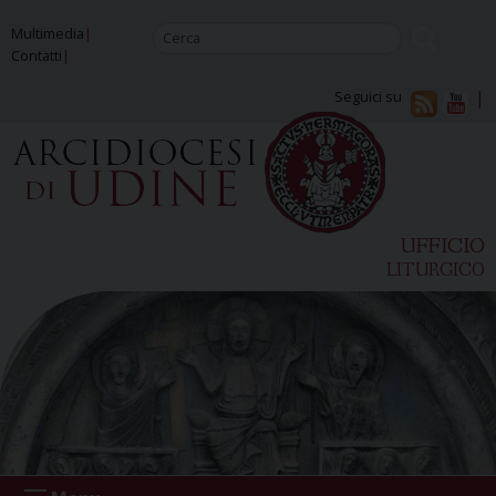
Skip
Multimedia
to
Contatti
content
Seguici su
UFFICIO
LITURGICO