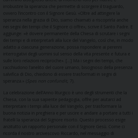
irrobustire la speranza che permette di scorgere il traguardo,
ovvero l’incontro con il Signore Gesù. «Oltre ad attingere la
speranza nella grazia di Dio, siamo chiamati a riscoprirla anche
nei segni dei tempi che il Signore ci offre», scrive il Santo Padre. E
aggiunge: «è dovere permanente della Chiesa di scrutare i segni
dei tempi e di interpretarli alla luce del Vangelo, così che, in modo
adatto a ciascuna generazione, possa rispondere ai perenni
interrogativi degli uomini sul senso della vita presente e futura e
sulle loro relazioni reciproche». […] Ma i segni dei tempi, che
racchiudono l’anelito del cuore umano, bisognoso della presenza
salvifica di Dio, chiedono di essere trasformati in segni di
speranza.» (
Spes non confundit
, 7).
La celebrazione dell’Anno liturgico è uno degli strumenti che la
Chiesa, con la sua sapiente pedagogia, offre per aiutarci ad
interpretare i tempi alla luce del Vangelo, per trasformare la
buona notizia in preghiera e per uscire e andare a portare a tutti i
fratelli la speranza del Signore risorto. Questo processo esige
anzitutto un rapporto personale con il Signore Gesù. Come ci
ricorda il nostro arcivescovo Riccardo, nel messaggio di