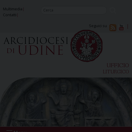
Skip
Multimedia
to
Contatti
content
Seguici su
UFFICIO
LITURGICO