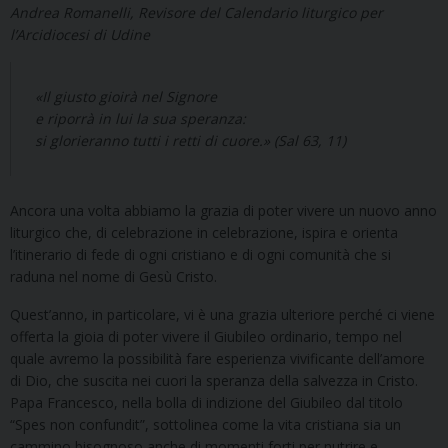
Andrea Romanelli, Revisore del Calendario liturgico per
l’Arcidiocesi di Udine
«Il giusto gioirà nel Signore
e riporrà in lui la sua speranza:
si glorieranno tutti i retti di cuore.» (Sal 63, 11)
Ancora una volta abbiamo la grazia di poter vivere un nuovo anno
liturgico che, di celebrazione in celebrazione, ispira e orienta
l’itinerario di fede di ogni cristiano e di ogni comunità che si
raduna nel nome di Gesù Cristo.
Quest’anno, in particolare, vi è una grazia ulteriore perché ci viene
offerta la gioia di poter vivere il Giubileo ordinario, tempo nel
quale avremo la possibilità fare esperienza vivificante dell’amore
di Dio, che suscita nei cuori la speranza della salvezza in Cristo.
Papa Francesco, nella bolla di indizione del Giubileo dal titolo
“Spes non confundit”, sottolinea come la vita cristiana sia un
cammino bisognoso anche di momenti forti per nutrire e