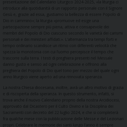
presentazione del Calendario Liturgico 2024-2025, «la liturgia ci
introduce alla quotidianità di un rapporto personale con il Signore
Gesù e, grazie ad essa, gustiamo la bellezza di essere Popolo di
Dio in cammino»; la liturgia «promuove ed esige una
partecipazione sempre più piena, attiva e consapevole dei
membri del Popolo di Dio ciascuno secondo le varietà dei carismi
personali e dei ministeri affidati.». L’alternanza tra tempi forti e
tempo ordinario scandisce un ritmo con differenti velocità che
spezza la monotonia con cui l’uomo percepisce il tempo che
trascorre sulla terra. I testi di preghiera presenti nel Messale
danno gusto e senso ad ogni celebrazione e offrono alla
preghiera del Popolo di Dio quel tono per mezzo del quale ogni
anno liturgico viene aperto ad una rinnovata speranza.
La nostra Chiesa diocesana, inoltre, avrà un altro motivo di grazia
e di riscoperta della speranza. In questo strumento, infatti, si
trova anche il nuovo Calendario proprio della nostra Arcidiocesi,
approvato dal Dicastero per il Culto Divino e la Disciplina dei
Sacramenti con decreto del 22 luglio 2024, e che si completerà
fra qualche mese con la pubblicazione delle Messe e del Lezionari
propri. Celebrare le memorie dei santi lungo l’anno è sempre