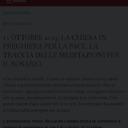
Menu
NEWS IN EVIDENZA
9 OTTOBRE 2025
11 OTTOBRE 2025, LA CHIESA IN
PREGHIERA PER LA PACE. LA
TRACCIA DELLE MEDITAZIONI PER
IL ROSARIO
«Cari fratelli e sorelle, il mese di ottobre, ormai vicino, nella
Chiesa è particolarmente dedicato al santo Rosario. Perciò
invito tutti, ogni giorno del prossimo mese, a pregare il Rosario
per la pace, personalmente, in famiglia e in comunità»
. Con
queste parole Papa Leone XIV lo scorso 24 settembre ha invitato
la Chiesa tutta a pregare per la pace.
L’arcivescovo mons. Riccardo Lamba invita le comunità a
riunirsi in preghiera la sera di sabato 11 ottobre
,