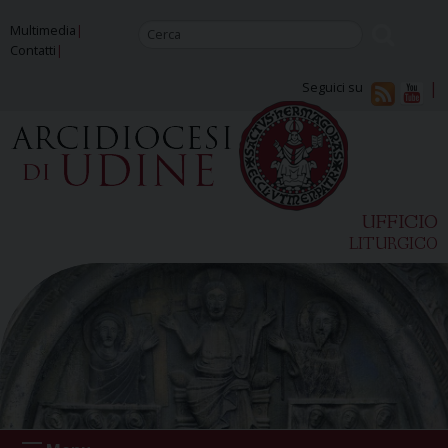
Skip
Multimedia
to
Contatti
content
Seguici su
UFFICIO
LITURGICO