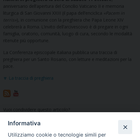
anniversario dell’apertura del Concilio Vaticano II e memoria
liturgica di San Giovanni XXIII (il papa dell’enciclica
«Pacem in
terris»
), in comunione con la preghiera che Papa Leone XIV
celebrerà a Roma. L’invito dell’arcivescovo è di pregare in ogni
famiglia, oratorio, comunità, luogo di cura, secondo le modalità
ritenute più opportune.
La Conferenza episcopale italiana pubblica una traccia di
preghiera per un Santo Rosario, con letture e meditazioni per la
pace.
🔽 La traccia di preghiera
Vuoi condividere questo articolo?
Informativa
Utilizziamo cookie o tecnologie simili per