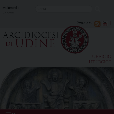
Skip
Multimedia
to
Contatti
content
Seguici su
UFFICIO
LITURGICO