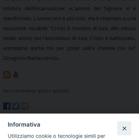
mistero dell’Incarnazione: «L’amore del Signore si è
manifestato. L’uomo non è più solo, ma è chiamato a una
vocazione mirabile: “Cristo è rivestito di luce, allo stesso
modo anche noi rivestiamoci di luce; Cristo è battezzato,
scendiamo anche noi per poter salire insieme con lui”
(Gregorio Nazianzeno)».
Vuoi condividere questo articolo?
Informativa
Benedizion-da-laghe
Utilizziamo cookie o tecnologie simili per