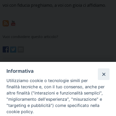
voi con fiducia preghiamo, a voi con gioia ci affidiamo.
Vuoi condividere questo articolo?
sinodo
Informativa
«
Fâ sagre
Domenica 22 novembre si
Utilizziamo cookie o tecnologie simili per
rinnova l’appuntamento con
finalità tecniche e, con il tuo consenso, anche per
la formazione per i Ministri
altre finalità ("interazioni e funzionalità semplici",
straordinari della
"miglioramento dell'esperienza", "misurazione" e
Comunione
»
"targeting e pubblicità") come specificato nella
cookie policy.