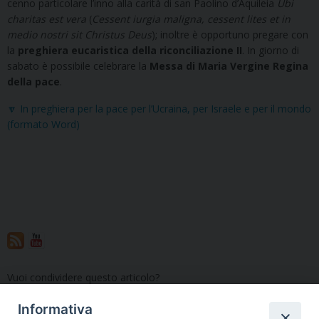
cenno particolare l’inno alla carità di san Paolino d’Aquileia
Ubi
charitas est vera
(
Cessent iurgia maligna, cessent lites et in
medio nostri sit Christus Deus
); inoltre è opportuno pregare con
la
preghiera eucaristica della riconciliazione II
. In giorno di
sabato è possibile celebrare la
Messa di Maria Vergine Regina
della pace
.
🔽 In preghiera per la pace per l’Ucraina, per Israele e per il mondo
(formato Word)
Vuoi condividere questo articolo?
Informativa