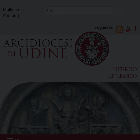
Skip
Multimedia
to
Contatti
content
Seguici su
UFFICIO
LITURGICO