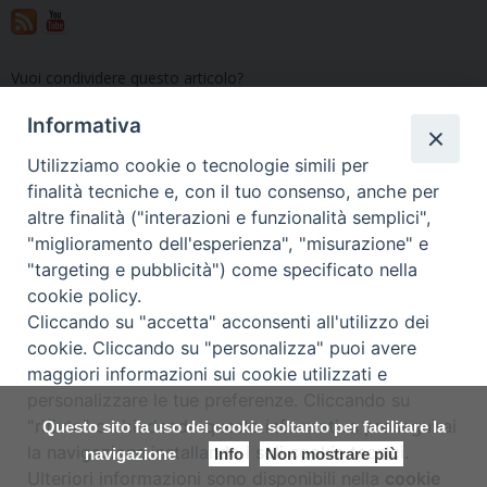
Vuoi condividere questo articolo?
Informativa
Utilizziamo cookie o tecnologie simili per
«
Canto della Calenda di
«Celebrare l’inizio della vita
finalità tecniche e, con il tuo consenso, anche per
Natale: le indicazioni
nuova». Il 10 febbraio
altre finalità ("interazioni e funzionalità semplici",
liturgiche
incontro diocesano degli
"miglioramento dell'esperienza", "misurazione" e
operatori della liturgia
»
"targeting e pubblicità") come specificato nella
cookie policy.
Cliccando su "accetta" acconsenti all'utilizzo dei
cookie. Cliccando su "personalizza" puoi avere
maggiori informazioni sui cookie utilizzati e
Copyright © Arcidiocesi di Udine
personalizzare le tue preferenze. Cliccando su
2017
"rifiuta" o chiudendo questa informativa proseguirai
Questo sito fa uso dei cookie soltanto per facilitare la
Piazza Patriarcato, 1 - 33100 Udine
la navigazione installando i soli cookie tecnici.
navigazione
Info
Non mostrare più
(UD) Tel. 0432.414.511 - Fax 0432.511.838 C.F. 80013900305
Ulteriori informazioni sono disponibili nella
cookie
Preferenze Cookie