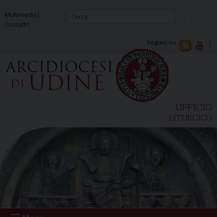
Skip
Multimedia
to
Contatti
content
Seguici su
UFFICIO
LITURGICO