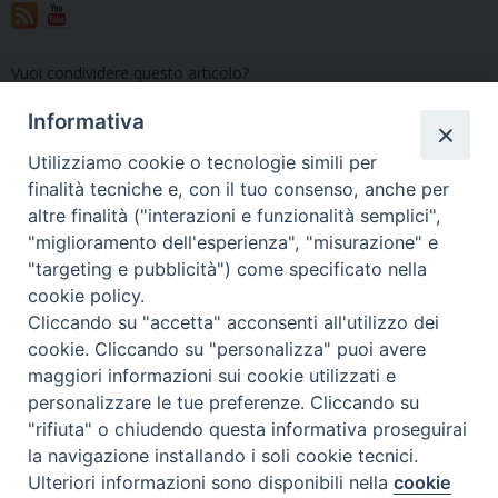
Vuoi condividere questo articolo?
Informativa
Utilizziamo cookie o tecnologie simili per
«
Pubblicati i sussidi di
Un sussidio per la
finalità tecniche e, con il tuo consenso, anche per
Quaresima e Pasqua
processione nella solennità
altre finalità ("interazioni e funzionalità semplici",
dell’Ufficio liturgico
del SS. Corpo e Sangue di
"miglioramento dell'esperienza", "misurazione" e
nazionale
Cristo (Corpus Domini)
»
"targeting e pubblicità") come specificato nella
cookie policy.
Cliccando su "accetta" acconsenti all'utilizzo dei
cookie. Cliccando su "personalizza" puoi avere
maggiori informazioni sui cookie utilizzati e
Copyright © Arcidiocesi di Udine
personalizzare le tue preferenze. Cliccando su
2017
"rifiuta" o chiudendo questa informativa proseguirai
Piazza Patriarcato, 1 - 33100 Udine
la navigazione installando i soli cookie tecnici.
(UD) Tel. 0432.414.511 - Fax 0432.511.838 C.F. 80013900305
Ulteriori informazioni sono disponibili nella
cookie
Preferenze Cookie