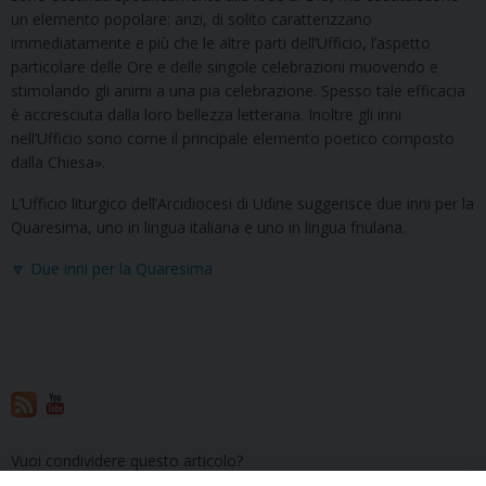
un elemento popolare: anzi, di solito caratterizzano
immediatamente e più che le altre parti dell’Ufficio, l’aspetto
particolare delle Ore e delle singole celebrazioni muovendo e
stimolando gli animi a una pia celebrazione. Spesso tale efficacia
è accresciuta dalla loro bellezza letteraria. Inoltre gli inni
nell’Ufficio sono come il principale elemento poetico composto
dalla Chiesa».
L’Ufficio liturgico dell’Arcidiocesi di Udine suggerisce due inni per la
Quaresima, uno in lingua italiana e uno in lingua friulana.
🔽 Due inni per la Quaresima
Vuoi condividere questo articolo?