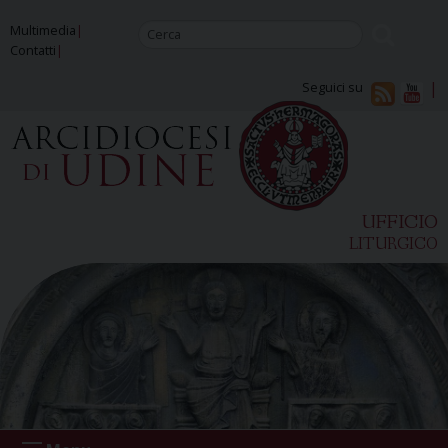
Skip
Multimedia
to
Contatti
content
Seguici su
UFFICIO
LITURGICO