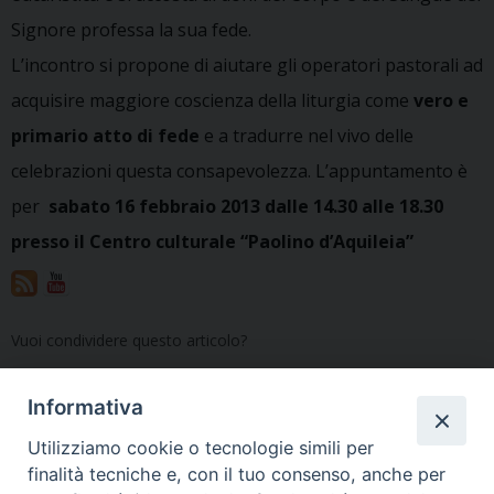
Signore professa la sua fede.
L’incontro si propone di aiutare gli operatori pastorali ad
acquisire maggiore coscienza della liturgia come
vero e
primario atto di fede
e a tradurre nel vivo delle
celebrazioni questa consapevolezza. L’appuntamento è
per
sabato 16 febbraio 2013 dalle 14.30 alle 18.30
presso il Centro culturale “Paolino d’Aquileia”
Vuoi condividere questo articolo?
Informativa
Utilizziamo cookie o tecnologie simili per
liturgia16022013
finalità tecniche e, con il tuo consenso, anche per