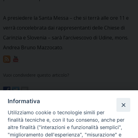
A presiedere la Santa Messa – che si terrà alle ore 11 e
verrà concelebrata dai rappresentanti delle Chiese di
Carinzia e Slovenia – sarà l’arcivescovo di Udine, mons.
Andrea Bruno Mazzocato.
Vuoi condividere questo articolo?
Informativa
immagine-lussari_o
Utilizziamo cookie o tecnologie simili per
finalità tecniche e, con il tuo consenso, anche per
«
Veglia di Pentecoste, la Cei
Fâ sagre
»
altre finalità ("interazioni e funzionalità semplici",
invita a viverla nel segno dei
"miglioramento dell'esperienza", "misurazione" e