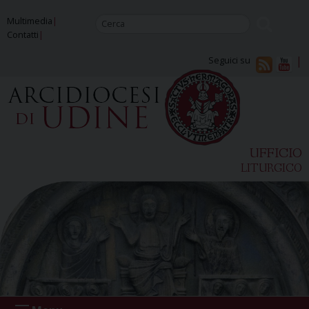
Skip
Multimedia
to
Contatti
content
Seguici su
UFFICIO
LITURGICO