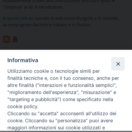
indubbiamente a dare una connotazione festosa e quasi di
“sorpresa” ai riti di introduzione.
A
questo link
un sussidio le indicazioni liturgiche e le melodie,
accompagnate dai testi in italiano e in friulano.
Vuoi condividere questo articolo?
Informativa
Utilizziamo cookie o tecnologie simili per
finalità tecniche e, con il tuo consenso, anche per
«
È disponibile il calendario
Un sussidio per celebrare la
altre finalità ("interazioni e funzionalità semplici",
liturgico diocesano 2021-
Riconciliazione nella “Terza
"miglioramento dell'esperienza", "misurazione" e
2022
forma”, in vista del Natale
»
"targeting e pubblicità") come specificato nella
cookie policy.
Cliccando su "accetta" acconsenti all'utilizzo dei
cookie. Cliccando su "personalizza" puoi avere
maggiori informazioni sui cookie utilizzati e
Copyright © Arcidiocesi di Udine