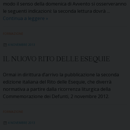
modo il senso della domenica di Avvento si osserveranno
le seguenti indicazioni: la seconda lettura dovrà …
CELEBRAZIONE
Continua a leggere
»
DELLA
SOLENNITÀ
FORMAZIONE
DELL’IMMACOLATA
4 NOVEMBRE 2013
CONCEZIONE
DELLA
IL NUOVO RITO DELLE ESEQUIE
BEATA
VERGINE
Ormai in dirittura d’arrivo la pubblicazione la seconda
MARIA
edizione italiana del Rito delle Esequie, che diverrà
normativa a partire dalla ricorrenza liturgica della
Commemorazione dei Defunti, 2 novembre 2012.
FORMAZIONE
4 NOVEMBRE 2013