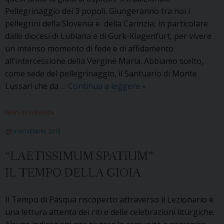
Pellegrinaggio dei 3 popoli. Giungeranno tra noi i
pellegrini della Slovenia e della Carinzia, in particolare
dalle diocesi di Lubiana e di Gurk-Klagenfurt, per vivere
un intenso momento di fede e di affidamento
all’intercessione della Vergine Maria. Abbiamo scelto,
come sede del pellegrinaggio, il Santuario di Monte
Messaggio
Lussari che da …
Continua a leggere
»
dell’Arcivescovo
per
NEWS IN EVIDENZA
il
4 NOVEMBRE 2013
pellegrinaggio
dei
“LAETISSIMUM SPATIUM”
Tre
IL TEMPO DELLA GIOIA
Popoli
Il Tempo di Pasqua riscoperto attraverso il Lezionario e
una lettura attenta dei riti e delle celebrazioni liturgiche.