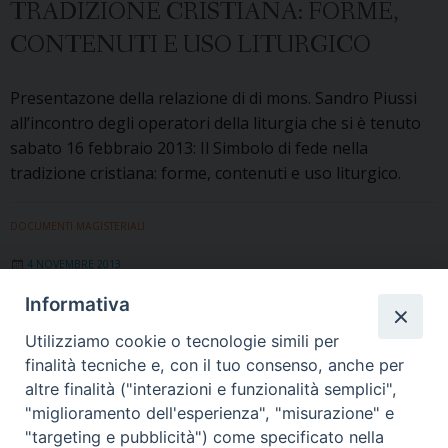
TRADIZIONE CRISTIANA: FORME,
CONTENUTI E USO LITURGICO
Presentazone della relazione di di mons. Sandro Piussi
all’incontro degli operatori della liturgia che si è tenuto
sabato 16 febbraio 2013: Il Simbolo di fede nella
tradizione cristiana: forme, contenuti e uso liturgico.
DOCUMENTI MAGISTERIALI
4 NOVEMBRE 2013
Informativa
SACROSANCTUM CONCILIUM
Utilizziamo cookie o tecnologie simili per
finalità tecniche e, con il tuo consenso, anche per
Pubblichiamo la costituzione del Concilio Vaticano II sulla
altre finalità ("interazioni e funzionalità semplici",
liturgia “Sacrosanctum Concilium” (1963). Il documento è
"miglioramento dell'esperienza", "misurazione" e
la magna charta della riforma liturgica conciliare.
"targeting e pubblicità") come specificato nella