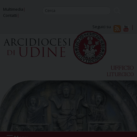
Skip
Multimedia
to
Contatti
content
Seguici su
UFFICIO
LITURGICO